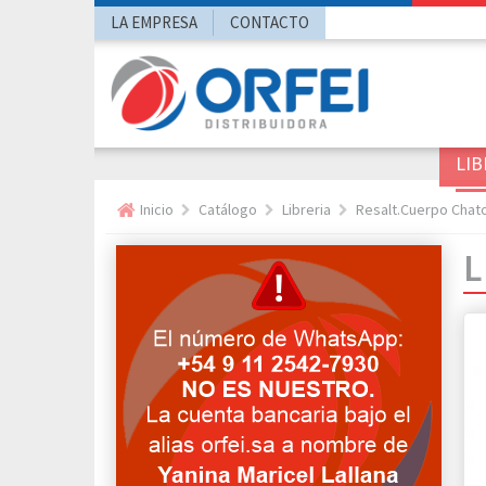
LA EMPRESA
CONTACTO
LIB
Inicio
Catálogo
Libreria
Resalt.Cuerpo Chat
L