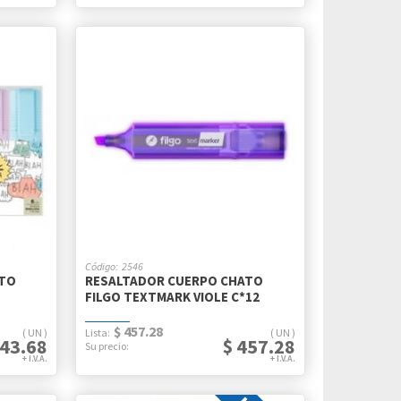
2546
ATO
RESALTADOR CUERPO CHATO
FILGO TEXTMARK VIOLE C*12
$ 457.28
UN
UN
743.68
$ 457.28