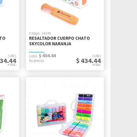
14149
ATO
RESALTADOR CUERPO CHATO
SKYCOLOR NARANJA
$ 434.44
UN
UN
434.44
$ 434.44