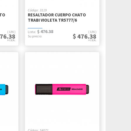
3119
ATO
RESALTADOR CUERPO CHATO
TRABI VIOLETA TR5777/6
$ 476.38
UN
UN
476.38
$ 476.38
54071