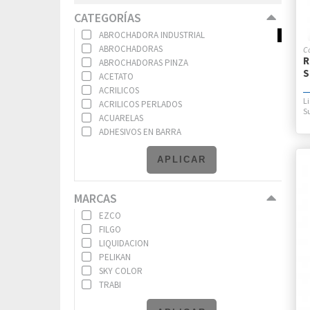
CATEGORÍAS
ABROCHADORA INDUSTRIAL
ABROCHADORAS
R
ABROCHADORAS PINZA
S
ACETATO
ACRILICOS
ACRILICOS PERLADOS
ACUARELAS
ADHESIVOS EN BARRA
ADHESIVOS P/PISTOLA
ADHESIVOS SINT. COLOR (GLITTER)
APLICAR
ADHESIVOS SINTETICOS
ADHESIVOS VINILICOS
MARCAS
ADHESIVOS VINILICOS COLOR
AGENDAS
EZCO
AGENDAS C/ESPIRAL
FILGO
AGENDAS ENCUADERNADAS VS.
LIQUIDACION
AGENDAS FANTASIA
PELIKAN
ALFILERES
SKY COLOR
ALMANAQUES
TRABI
ALMOHADILLAS