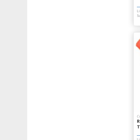
CALCULADORAS
CANOPLAS 1 PISO
CANOPLAS 1 PISO LIC.
CANOPLAS 2 PISOS
CANOPLAS 3 PISOS
CANOPLAS C/ENTREPISO/DESPEGABLES
CANOPLAS TUBO CUADRADO LIC.
CANOPLAS TUBO REDONDO LIC.
CANOPLITAS
CANOPLITAS LIC.
CARBONICOS
CARPETAS 2*20
CARPETAS 2*40 A4
CARPETAS 2*40 LIC.
CARPETAS 3 SOLAPAS C/ELASTICO
CARPETAS 3*20 CARTONE
CARPETAS 3*40 CARTONE
CARPETAS 3*40 CARTONE LIC.
CARPETAS 3*40 PPP/PVC LIC.
R
CARPETAS CARTULINA
T
CARPETAS COLGANTES
CARPETAS FIBRA
CARPETAS INSTITUCIONAL PVC A4