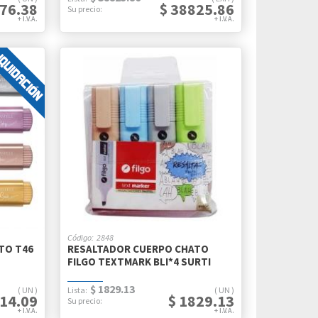
476.38
$ 38825.86
2848
TO T46
RESALTADOR CUERPO CHATO
FILGO TEXTMARK BLI*4 SURTI
$ 1829.13
UN
UN
414.09
$ 1829.13