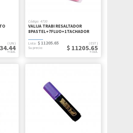
4730
ATO
VALIJA TRABI RESALTADOR
8PASTEL+7FLUO+1TACHADOR
$ 11205.65
UN
EST
434.44
$ 11205.65