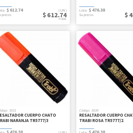
$ 612.74
$ 476.38
UN
$ 612.74
$ 
3031
3030
ESALTADOR CUERPO CHATO
RESALTADOR CUERPO CH
RABI NARANJA TR5777/3
TRABI ROSA TR5777/2
$ 476.38
$ 476.38
UN