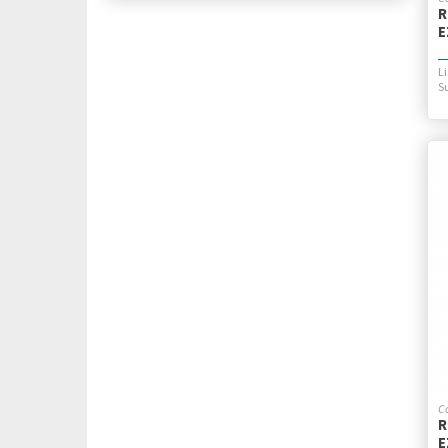
R
BOLIGRAFOS BORRABLES
E
BOLIGRAFOS GEL
BOLIGRAFOS GEL GLITTER
BOLIGRAFOS LUJO
BOLIGRAFOS RETRACTIL
BOLIGRAFOS RETRACTIL LUJO
BOLIGRAFOS ROLLER RETRACTIL
BOLIGRAFOS ROLLERBALL
BOLSAS PAPEL
BOLSAS PLASTICAS
BORRADORES
BORRATINTAS
BRILLANTINAS
BROCHES BINDER
BROCHES MARIPOSA
BROCHES NEPACO
BROCHES P/ABROCHADORAS
CAJAS AMERICANAS
CAJAS DE ARCHIVO PLASTICA
CAJAS DE ARCHIVO PRESSKRAFT
CAJAS DE ARCHIVO VS.
R
CAJAS DE SEGURIDAD
E