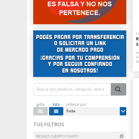
R
S
Fecha
TUS FILTROS
RESALT.CUERPO CHATO