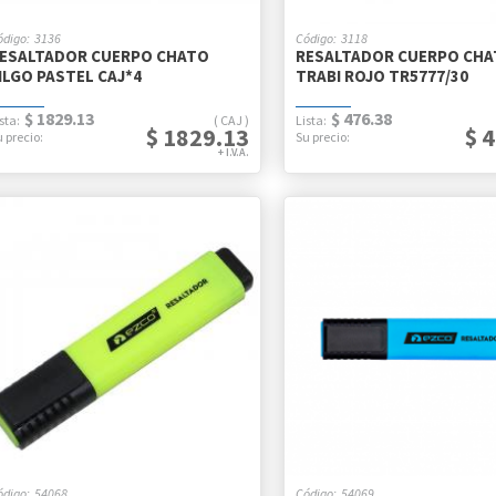
3136
3118
ESALTADOR CUERPO CHATO
RESALTADOR CUERPO CH
ILGO PASTEL CAJ*4
TRABI ROJO TR5777/30
$ 1829.13
$ 476.38
CAJ
$ 1829.13
$ 
54068
54069