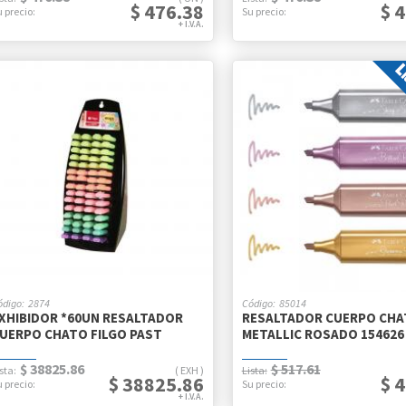
$ 476.38
$ 
2874
85014
XHIBIDOR *60UN RESALTADOR
RESALTADOR CUERPO CHA
UERPO CHATO FILGO PAST
METALLIC ROSADO 154626
$ 38825.86
$ 517.61
EXH
$ 38825.86
$ 