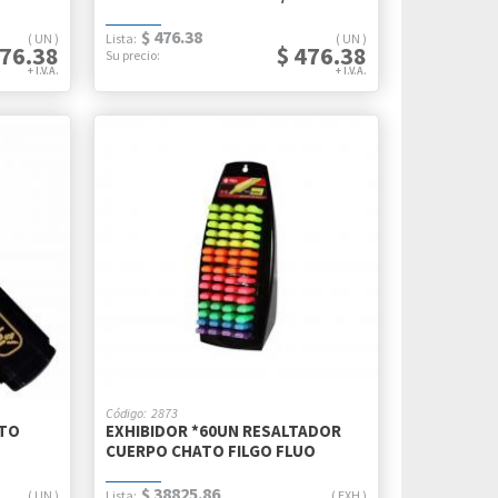
$ 476.38
UN
UN
476.38
$ 476.38
2873
ATO
EXHIBIDOR *60UN RESALTADOR
CUERPO CHATO FILGO FLUO
$ 38825.86
UN
EXH