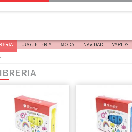
RERÍA
JUGUETERÍA
MODA
NAVIDAD
VARIOS
o
IBRERIA