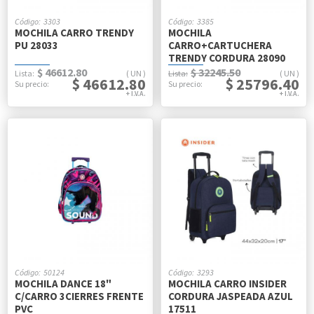
3303
3385
MOCHILA CARRO TRENDY
MOCHILA
PU 28033
CARRO+CARTUCHERA
TRENDY CORDURA 28090
$ 46612.80
$ 32245.50
UN
UN
$ 46612.80
$ 25796.40
50124
3293
MOCHILA DANCE 18"
MOCHILA CARRO INSIDER
C/CARRO 3CIERRES FRENTE
CORDURA JASPEADA AZUL
PVC
17511