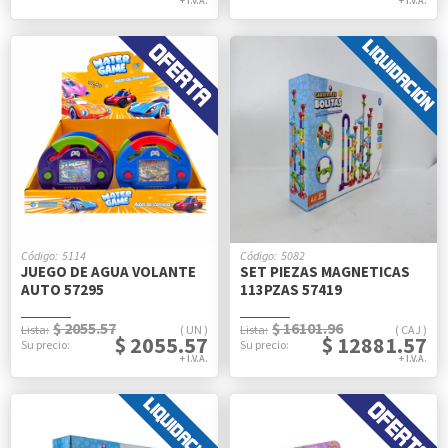
5114
5082
JUEGO DE AGUA VOLANTE
SET PIEZAS MAGNETICAS
AUTO 57295
113PZAS 57419
$ 2055.57
$ 16101.96
UN
CAJ
$ 2055.57
$ 12881.57