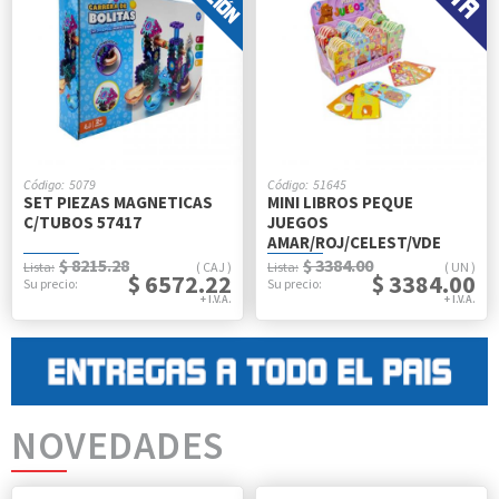
5079
51645
SET PIEZAS MAGNETICAS
MINI LIBROS PEQUE
C/TUBOS 57417
JUEGOS
AMAR/ROJ/CELEST/VDE
$ 8215.28
$ 3384.00
CAJ
UN
$ 6572.22
$ 3384.00
NOVEDADES