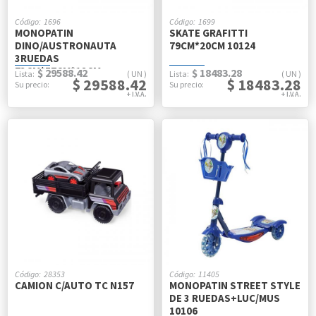
1696
1699
MONOPATIN
SKATE GRAFITTI
DINO/AUSTRONAUTA
79CM*20CM 10124
3RUEDAS
73CM*57CM*12CM
$ 29588.42
$ 18483.28
UN
UN
$ 29588.42
$ 18483.28
28353
11405
CAMION C/AUTO TC N157
MONOPATIN STREET STYLE
DE 3 RUEDAS+LUC/MUS
10106