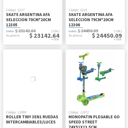
5217
5216
SKATE ARGENTINA AFA
SKATE ARGENTINA AFA
SELECCION 70CM*20CM
SELECCION 79CM*20CM
12305
12306
$ 23142.64
$ 24450.09
UN
UN
$ 23142.64
$ 24450.09
12899
12872
ROLLER TINY 3EN1 RUEDAS
MONOPATIN PLEGABLE GO
INTERCAMBIABLES/LUCES
SPEED STREET
74X51X13.5CM