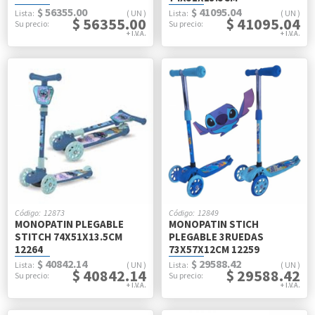
$ 56355.00
$ 41095.04
UN
UN
$ 56355.00
$ 41095.04
12873
12849
MONOPATIN PLEGABLE
MONOPATIN STICH
STITCH 74X51X13.5CM
PLEGABLE 3RUEDAS
12264
73X57X12CM 12259
$ 40842.14
$ 29588.42
UN
UN
$ 40842.14
$ 29588.42