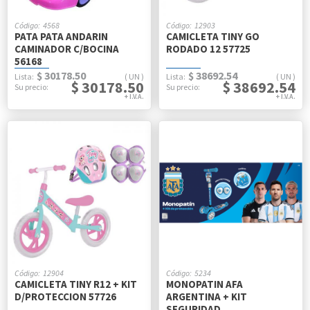
4568
12903
PATA PATA ANDARIN
CAMICLETA TINY GO
CAMINADOR C/BOCINA
RODADO 12 57725
56168
$ 30178.50
$ 38692.54
UN
UN
$ 30178.50
$ 38692.54
12904
5234
CAMICLETA TINY R12 + KIT
MONOPATIN AFA
D/PROTECCION 57726
ARGENTINA + KIT
SEGURIDAD