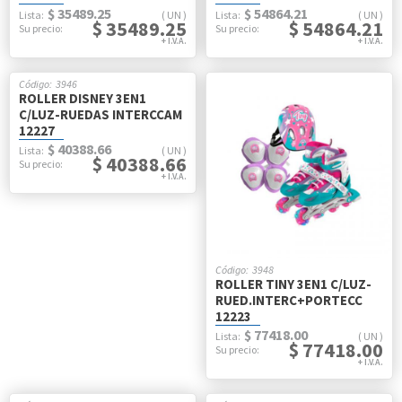
$ 35489.25
$ 54864.21
UN
UN
$ 35489.25
$ 54864.21
3946
ROLLER DISNEY 3EN1
C/LUZ-RUEDAS INTERCCAM
12227
$ 40388.66
UN
$ 40388.66
3948
ROLLER TINY 3EN1 C/LUZ-
RUED.INTERC+PORTECC
12223
$ 77418.00
UN
$ 77418.00