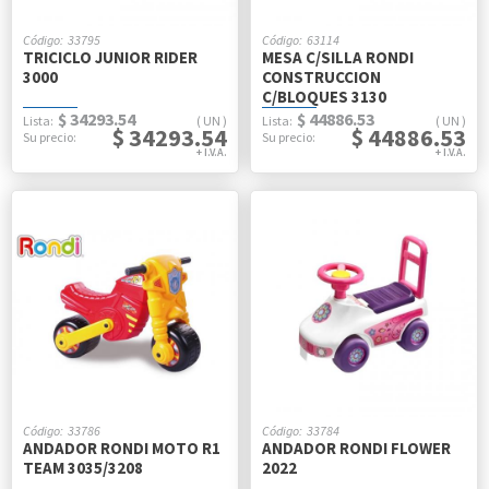
33795
63114
TRICICLO JUNIOR RIDER
MESA C/SILLA RONDI
3000
CONSTRUCCION
C/BLOQUES 3130
$ 34293.54
$ 44886.53
UN
UN
$ 34293.54
$ 44886.53
33786
33784
ANDADOR RONDI MOTO R1
ANDADOR RONDI FLOWER
TEAM 3035/3208
2022