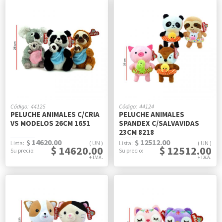
44125
44124
PELUCHE ANIMALES C/CRIA
PELUCHE ANIMALES
VS MODELOS 26CM 1651
SPANDEX C/SALVAVIDAS
23CM 8218
$ 14620.00
$ 12512.00
UN
UN
$ 14620.00
$ 12512.00