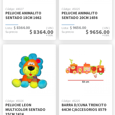
44027
45025
PELUCHE ANIMALITO
PELUCHE ANIMALITO
SENTADO 18CM 1662
SENTADO 20CM 1656
$ 8364.00
$ 9656.00
UN
UN
$ 8364.00
$ 9656.00
45026
45225
PELUCHE LEON
BARRA D/CUNA TRENCITO
MULTICOLOR SENTADO
64CM C/ACCESORIOS 8579
35CM 2424