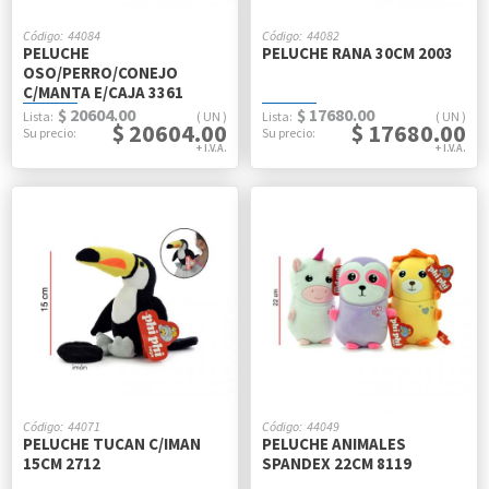
44084
44082
PELUCHE
PELUCHE RANA 30CM 2003
OSO/PERRO/CONEJO
C/MANTA E/CAJA 3361
$ 20604.00
$ 17680.00
UN
UN
$ 20604.00
$ 17680.00
44071
44049
PELUCHE TUCAN C/IMAN
PELUCHE ANIMALES
15CM 2712
SPANDEX 22CM 8119