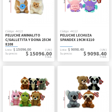
44121
44122
PELUCHE ANIMALITO
PELUCHE LECHUZA
C/GALLETITA Y DONA 25CM
SPANDEX 19CM 8210
8208
$ 15096.00
$ 9098.40
UN
UN
$ 15096.00
$ 9098.40