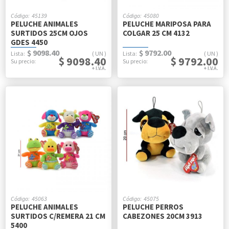
45139
45080
PELUCHE ANIMALES
PELUCHE MARIPOSA PARA
SURTIDOS 25CM OJOS
COLGAR 25 CM 4132
GDES 4450
$ 9098.40
$ 9792.00
UN
UN
$ 9098.40
$ 9792.00
45063
45075
PELUCHE ANIMALES
PELUCHE PERROS
SURTIDOS C/REMERA 21 CM
CABEZONES 20CM 3913
5400