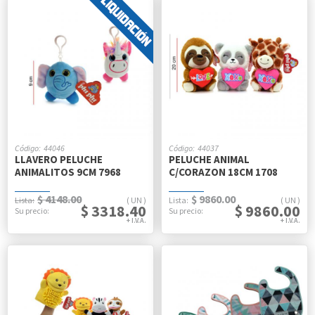
44046
44037
LLAVERO PELUCHE
PELUCHE ANIMAL
ANIMALITOS 9CM 7968
C/CORAZON 18CM 1708
$ 4148.00
$ 9860.00
UN
UN
$ 3318.40
$ 9860.00