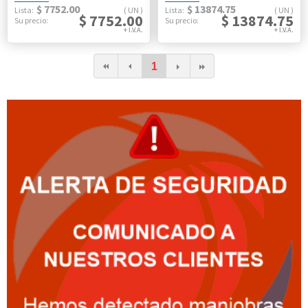
$ 7752.00
$ 13874.75
UN
UN
$ 7752.00
$ 13874.75
1