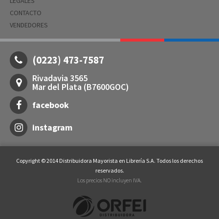
LEGALES
CONTACTO
VENDEDORES
(0223) 473-7587
Rivadavia 3565
Mar del Plata (B7600GOC)
facebook
instagram
Copyright © 2014 Distribuidora Mayorista en Librería S.A. Todos los derechos
reservados.
Los precios NO incluyen IVA.