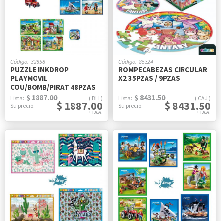
32858
85324
PUZZLE INKDROP
ROMPECABEZAS CIRCULAR
PLAYMOVIL
X2 35PZAS / 9PZAS
COU/BOMB/PIRAT 48PZAS
BLI
$ 1887.00
$ 8431.50
BLI
CAJ
$ 1887.00
$ 8431.50