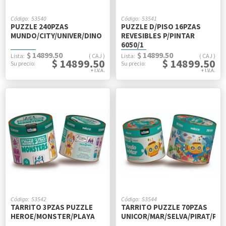
53540
53541
PUZZLE 240PZAS
PUZZLE D/PISO 16PZAS
MUNDO/CITY/UNIVER/DINO
REVESIBLES P/PINTAR
6050/1
$ 14899.50
$ 14899.50
CAJ
CAJ
$ 14899.50
$ 14899.50
53542
53544
TARRITO 3PZAS PUZZLE
TARRITO PUZZLE 70PZAS
HEROE/MONSTER/PLAYA
UNICOR/MAR/SELVA/PIRAT/PRI