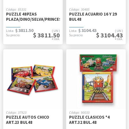
85331
30485
PUZZLE 48PZAS
PUZZLE ACUARIO 16 Y 29
PLAZA/DINO/SELVA/PRINCES/PIRATA
BUL48
$ 3811.50
$ 3104.43
UN
UN
$ 3811.50
$ 3104.43
37923
90033
PUZZLE AUTOS CHICO
PUZZLE CLASICOS *4
ART.23 BUL48
ART.32 BUL.48