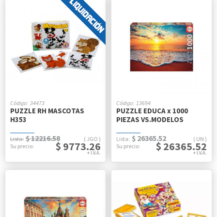
34473
13694
PUZZLE RH MASCOTAS
PUZZLE EDUCA x 1000
H353
PIEZAS VS.MODELOS
$ 12216.58
$ 26365.52
JGO
UN
$ 9773.26
$ 26365.52