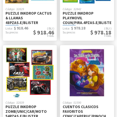
32829
32842
PUZZLE INKDROP CACTUS
PUZZLE INKDROP
& LLAMAS
PLAYMOVIL
48PZAS.E/BLISTER
COUN/PIRA.4PZAS.E/BLISTER
$ 918.46
$ 978.18
BLI
BLI
$ 918.46
$ 978.18
32839
51590
PUZZLE INKDROP
CUENTOS CLASICOS
ZOMB/UNIC/CAR/MOTO
FAVORITOS
54PZAS.E/BLISTER
CENIC/CAPERUC/PINOCH