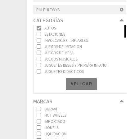
PHI PHI TOYS
CATEGORÍAS
AUTOS
ESTACIONES
INVOLCABLES - INFLABLES
JUEGOS DE IMITACION
JUEGOS DE MESA
JUEGOS MUSICALES
JUGUETES BEBES Y PRIMERA INFANCI
JUGUETES DIDACTICOS
LIBROS INFANTILES
MUNECAS
APLICAR
NAIPES
PELOTAS
MARCAS
PELUCHES
PLAYA
DURAVIT
PUZZLES
HOT WHEELS
RODADOS
IMPORTADO
VS.DE COTILLON
LIONELS
VS.DE JUGUETERIA
LIQUIDACION