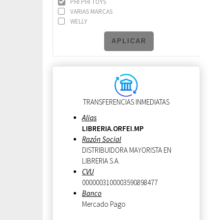
PHI PHI TOYS
VARIAS MARCAS
WELLY
APLICAR
TRANSFERENCIAS INMEDIATAS
Alias
LIBRERIA.ORFEI.MP
Razón Social
DISTRIBUIDORA MAYORISTA EN
LIBRERIA S.A.
CVU
0000003100003590898477
Banco
Mercado Pago