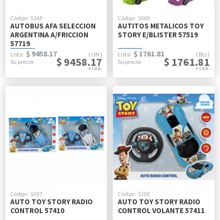
5168
5089
AUTOBUS AFA SELECCION
AUTITOS METALICOS TOY
ARGENTINA A/FRICCION
STORY E/BLISTER 57519
57719
$ 9458.17
$ 1761.81
UN
BLI
$ 9458.17
$ 1761.81
5107
5108
AUTO TOY STORY RADIO
AUTO TOY STORY RADIO
CONTROL 57410
CONTROL VOLANTE 57411