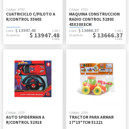
4700
4702
CUATRICICLO C/PILOTO A
MAQUINA CONSTRUCCION
R/CONTROL 55603
RADIO CONTROL 52803
45X30X8CM
$ 13947.48
$ 13666.37
UN
UN
$ 13947.48
$ 13666.37
2229
2206
AUTO SPIDERMAN A
TRACTOR PARA ARMAR
R/CONTROL 52918
17*15*7CM 51221