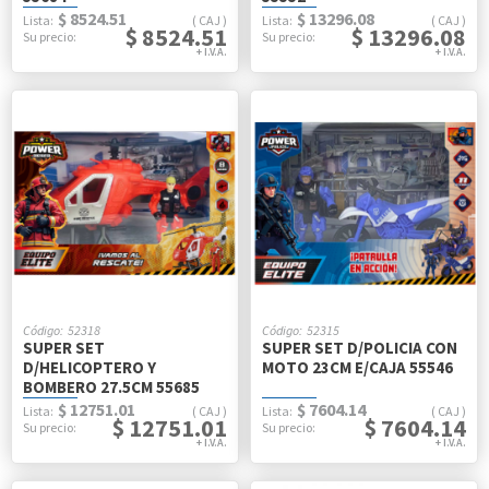
$ 8524.51
$ 13296.08
CAJ
CAJ
$ 8524.51
$ 13296.08
52318
52315
SUPER SET
SUPER SET D/POLICIA CON
D/HELICOPTERO Y
MOTO 23CM E/CAJA 55546
BOMBERO 27.5CM 55685
$ 12751.01
$ 7604.14
CAJ
CAJ
$ 12751.01
$ 7604.14