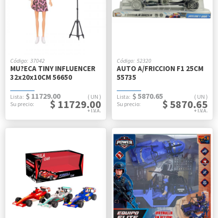
37042
52320
MU?ECA TINY INFLUENCER
AUTO A/FRICCION F1 25CM
32x20x10CM 56650
55735
$ 11729.00
$ 5870.65
UN
UN
$ 11729.00
$ 5870.65