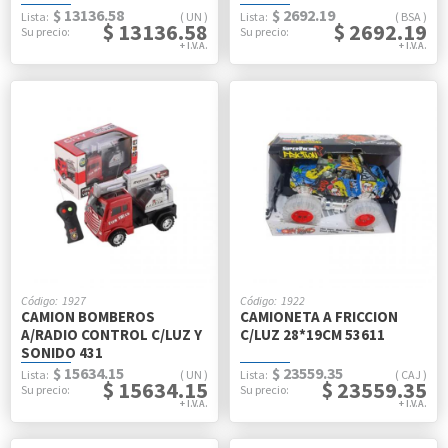
$ 13136.58
$ 2692.19
UN
BSA
$ 13136.58
$ 2692.19
1927
1922
CAMION BOMBEROS
CAMIONETA A FRICCION
A/RADIO CONTROL C/LUZ Y
C/LUZ 28*19CM 53611
SONIDO 431
$ 15634.15
$ 23559.35
UN
CAJ
$ 15634.15
$ 23559.35