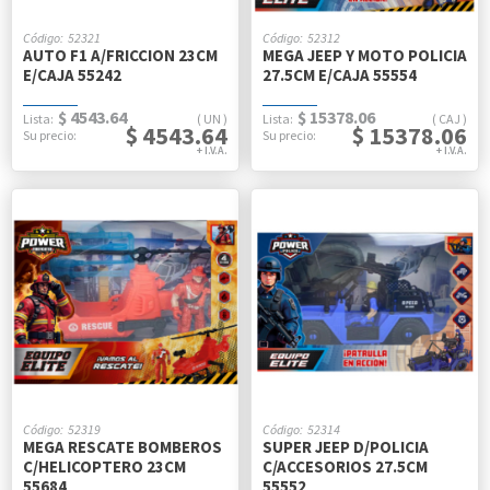
52321
52312
AUTO F1 A/FRICCION 23CM
MEGA JEEP Y MOTO POLICIA
E/CAJA 55242
27.5CM E/CAJA 55554
$ 4543.64
$ 15378.06
UN
CAJ
$ 4543.64
$ 15378.06
52319
52314
MEGA RESCATE BOMBEROS
SUPER JEEP D/POLICIA
C/HELICOPTERO 23CM
C/ACCESORIOS 27.5CM
55684
55552