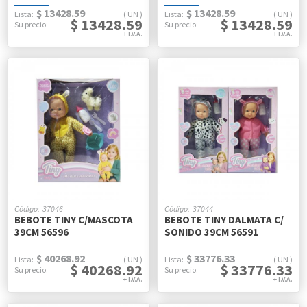
$ 13428.59
$ 13428.59
UN
UN
$ 13428.59
$ 13428.59
37046
37044
BEBOTE TINY C/MASCOTA
BEBOTE TINY DALMATA C/
39CM 56596
SONIDO 39CM 56591
$ 40268.92
$ 33776.33
UN
UN
$ 40268.92
$ 33776.33