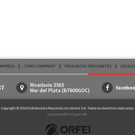
EMPRESA
CÓMO COMPRAR?
PREGUNTAS FRECUENTES
LEGALE
Rivadavia 3565
87
facebo
Mar del Plata (B7600GOC)
Copyright © 2014 Distribuidora Mayorista en Librería S.A. Todos los derechos reservados.
Los precios NO incluyen IVA.