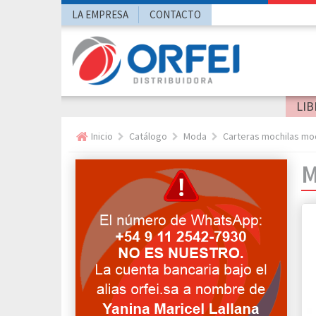
LA EMPRESA
CONTACTO
LIB
Inicio
Catálogo
Moda
Carteras mochilas mo
M