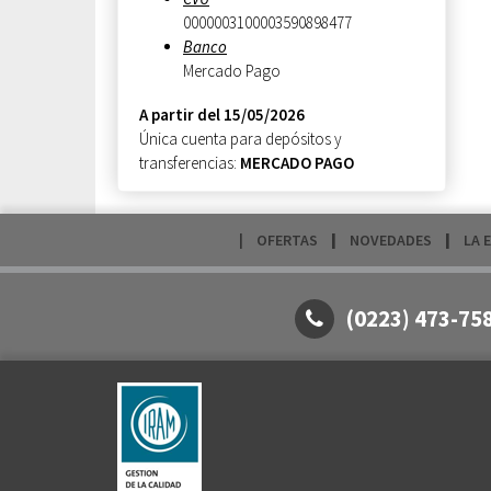
0000003100003590898477
Banco
Mercado Pago
A partir del 15/05/2026
Única cuenta para depósitos y
transferencias:
MERCADO PAGO
OFERTAS
NOVEDADES
LA 
(0223) 473-75